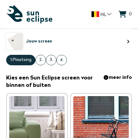
0
NL
Jouw screen
1.
Plaatsing
2.
3.
4.
Kies een Sun Eclipse screen voor
meer info
binnen of buiten