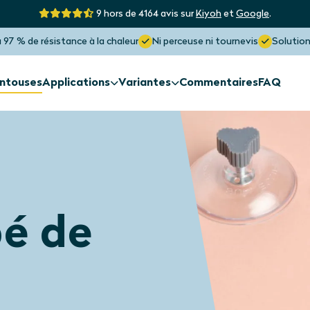
9 hors de 4164 avis sur
Kiyoh
et
Google
.
 97 % de résistance à la chaleur
Ni perceuse ni tournevis
Solution
entouses
Applications
Variantes
Commentaires
FAQ
Protection solaire
Protection s
Extérieure de la
Les fenêtre
fenêtre
formes aty
Protection solaire
Protection s
pé de
Fenêtre de toit
Verrière
Protection solaire maximale
Bloque jusqu’à 97% de la chaleur