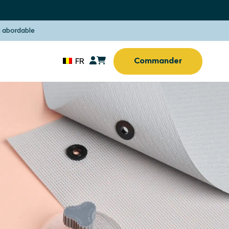
 abordable
Commander
FR
olaire
Protection solaire
s aux
Sans percer ni visser
piques
olaire
Protection solaire
Bureau (à domicile)