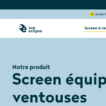
Jusqu’à
Screen à v
Protection solaire
L’intérieur de la
fenêtre
Notre produit
Protection solaire
Screen équi
Lucarne
Visibilité optimale
Bloque jusqu’à 85% de la chaleur
ventouses