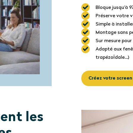
Bloque jusqu’à 9
Préserve votre vis
Simple à installe
Montage sans pe
Sur mesure pour 
Adapté aux fenêt
trapézoÏdale…)
Créez votre screen
ent les