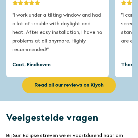
"I work under a tilting window and had
"I can 
a lot of trouble with daylight and
screens
heat. After easy installation, I have no
standar
problems at all anymore. Highly
are exc
recommended!"
Caat, Eindhoven
Thomas
Read all our reviews on Kiyoh
Veelgestelde vragen
Bij Sun Eclipse streven we er voortdurend naar om