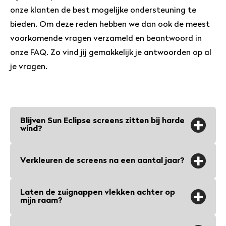
onze klanten de best mogelijke ondersteuning te
bieden. Om deze reden hebben we dan ook de meest
voorkomende vragen verzameld en beantwoord in
onze FAQ. Zo vind jij gemakkelijk je antwoorden op al
je vragen.
Blijven Sun Eclipse screens zitten bij harde
wind?
Sun Eclipse screens en zuignappen
Verkleuren de screens na een aantal jaar?
blijven zelfs bij een voorjaarsstrorm
zitten. Onze screens vangen weinig wind
Nee, de screens zijn bestand tegen UV-
Laten de zuignappen vlekken achter op
doordat ze kort op de ramen zitten en
straling en verkleuren nauwelijks. Zowel
mijn raam?
de zuignappen zijn berekend op hun
het doek als de zuignappen zijn speciaal
taak.
Nee, de zuignappen laten geen blijvende