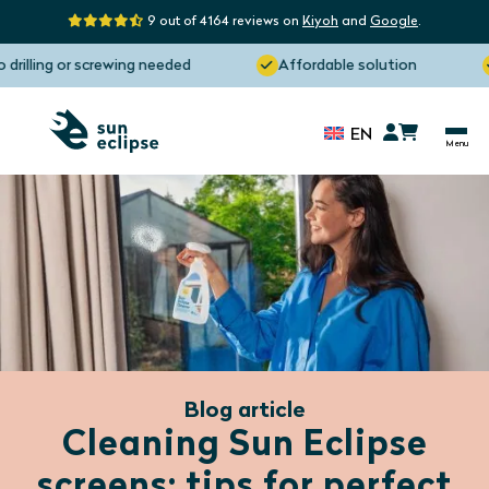
9 out of 4164 reviews on
Kiyoh
and
Google
.
rilling or screwing needed
Affordable solution
EN
Blog article
Cleaning Sun Eclipse
screens: tips for perfect