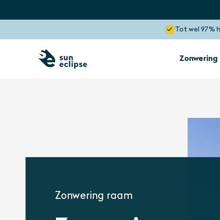
Tot wel 97% 
Zonwering
Zonwering
Binnenkant raam
Zonwering
Dakkapel
Optimaal zicht
Blokkeert tot wel 85% hitte
Zonwering raam