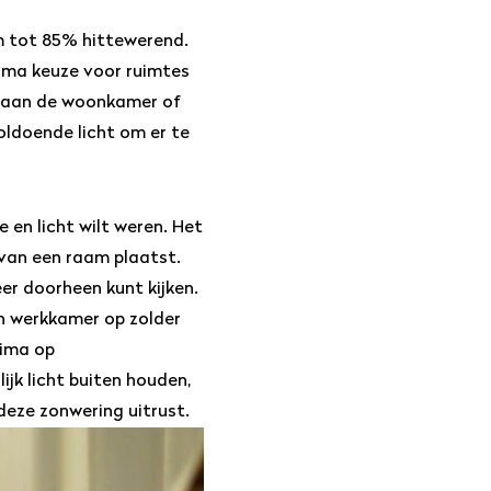
am tot 85% hittewerend.
rima keuze voor ruimtes
ld aan de woonkamer of
ldoende licht om er te
 en licht wilt weren. Het
 van een raam plaatst.
eer doorheen kunt kijken.
n werkkamer op zolder
rima op
jk licht buiten houden,
deze zonwering uitrust.