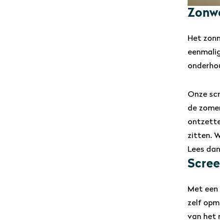
Zonwe
Het zonn
eenmalig
onderhou
Onze scr
de zomer
ontzette
zitten. 
Lees dan
Scree
Met een 
zelf opm
van het 