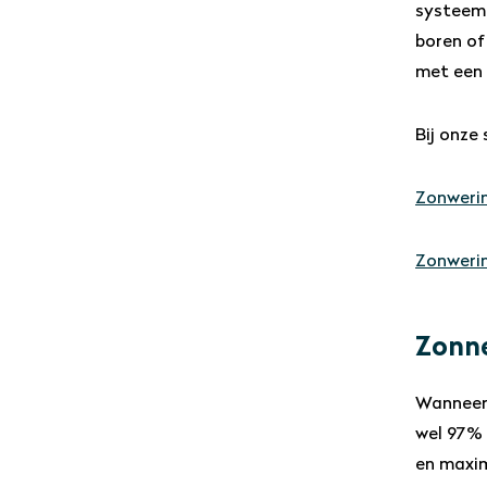
systeem 
boren of
met een 
Bij onze
Zonweri
Zonweri
Zonne
Wanneer 
wel 97% 
en maxim