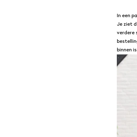
In een p
Je ziet 
verdere 
bestelli
binnen i