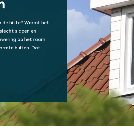
m
n de hitte? Warmt het
 slecht slapen en
onwering op het raam
warmte buiten. Dat