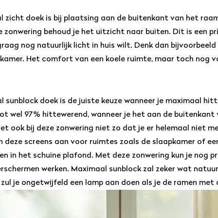
 zicht doek is bij plaatsing aan de buitenkant van het ra
 zonwering behoud je het uitzicht naar buiten. Dit is een p
graag nog natuurlijk licht in huis wilt. Denk dan bijvoorbee
kamer. Het comfort van een koele ruimte, maar toch nog vo
 sunblock doek is de juiste keuze wanneer je maximaal hitte
tot wel 97% hittewerend, wanneer je het aan de buitenkant
het ook bij deze zonwering niet zo dat je er helemaal niet m
 deze screens aan voor ruimtes zoals de slaapkamer of ee
n in het schuine plafond. Met deze zonwering kun je nog p
schermen werken. Maximaal sunblock zal zeker wat natuurli
zul je ongetwijfeld een lamp aan doen als je de ramen met 