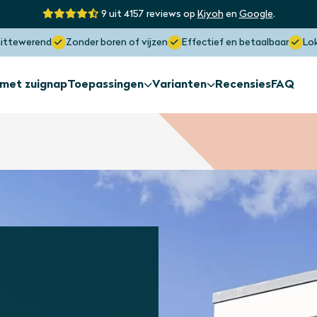
9 uit 4157 reviews op
Kiyoh
en
Google
.
hittewerend
Zonder boren of vijzen
Effectief en betaalbaar
Lo
 met zuignap
Toepassingen
Varianten
Recensies
FAQ
Zonwering
Zonwering
Afwijkende
Buitenkant raam
raamvorme
Zonwering
Zonwering
Dakraam
Lichtstraat
Maximaal sunblock
Blokkeert tot wel 97% hitte