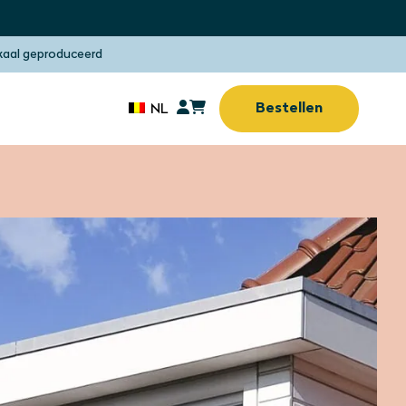
kaal geproduceerd
Bestellen
NL
Zonwering
Zonder boren of
n
vijzen
Zonwering
(Thuis)werkplek