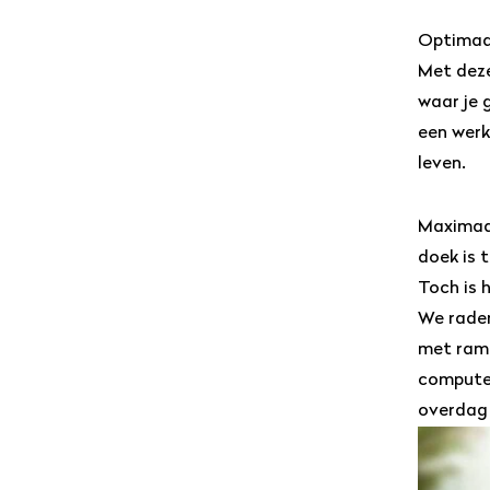
Optimaal
Met deze
waar je 
een werk
leven.
Maximaal
doek is 
Toch is 
We raden
met rame
computer
overdag 