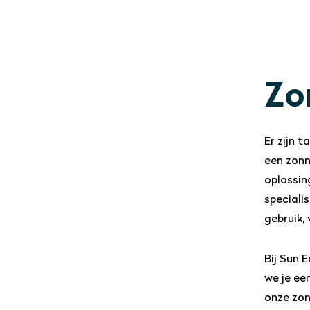
Zo
Er zijn 
een zonn
oplossin
speciali
gebruik,
Bij Sun 
we je ee
onze zon