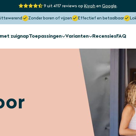
9 uit 4117 reviews op
Kiyoh
en
Google
.
hittewerend
Zonder boren of vijzen
Effectief en betaalbaar
Lo
 met zuignap
Toepassingen
Varianten
Recensies
FAQ
Zonwering
Zonwering
Afwijkende
Buitenkant raam
raamvorme
Zonwering
Zonwering
oor
Dakraam
Lichtstraat
Maximaal sunblock
Blokkeert tot wel 97% hitte