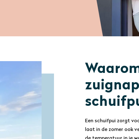
Waarom
zuignap
schuifp
Een schuifpui zorgt voo
laat in de zomer ook v
de temperatuur in je 