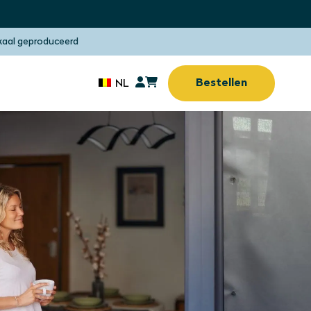
kaal geproduceerd
Bestellen
NL
Zonwering
Zonder boren of
n
vijzen
Zonwering
(Thuis)werkplek