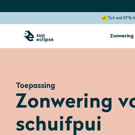
Tot wel 97% 
Zonwering
Zonwering
Binnenkant raam
Toepassing
Zonwering
Zonwering v
Dakkapel
Optimaal zicht
Blokkeert tot wel 85% hitte
schuifpui