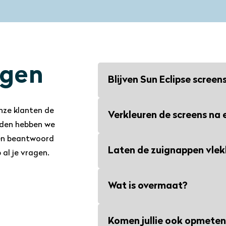
agen
Blijven Sun Eclipse screen
Sun Eclipse screens en zuignap
nze klanten de
Verkleuren de screens na 
zitten. Onze screens vangen 
eden hebben we
zitten en de zuignappen zijn b
en beantwoord
Nee, de screens zijn bestand t
Laten de zuignappen vlek
 al je vragen.
Zowel het doek als de zuignap
blootgesteld te worden aan zo
Nee, de zuignappen laten geen
uitstraling merkbaar achterui
Wat is overmaat?
glas. Ze hechten zich vacuüm 
chemische middelen.
Omdat Sun Eclipse screens 2 
Dankzij een speciale coating b
Na het verwijderen kan er soms
Komen jullie ook opmete
screens standaard met 1,5 cm 