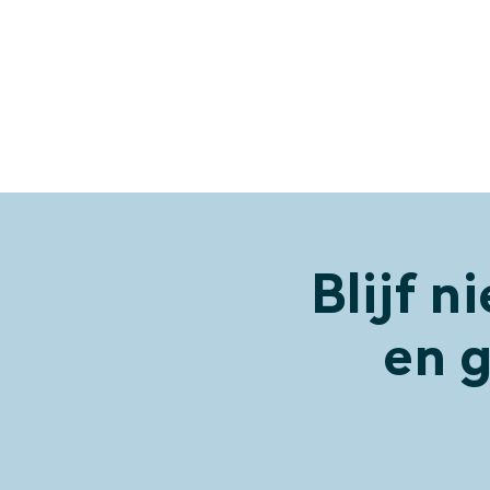
Blijf n
en g