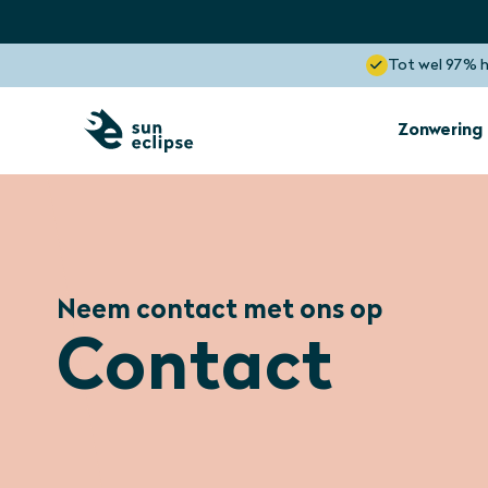
Tot wel 97% 
Zonwering
Zonwering
Binnenkant raam
Neem contact met ons op
Zonwering
Contact
Dakkapel
Optimaal zicht
Blokkeert tot wel 85% hitte