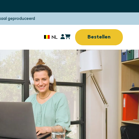
kaal geproduceerd
Bestellen
NL
Zonwering
Zonder boren of
n
vijzen
Zonwering
(Thuis)werkplek