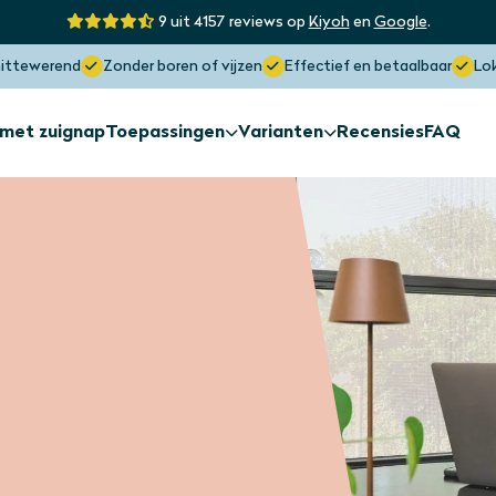
9 uit 4157 reviews op
Kiyoh
en
Google
.
hittewerend
Zonder boren of vijzen
Effectief en betaalbaar
Lo
 met zuignap
Toepassingen
Varianten
Recensies
FAQ
Zonwering
Zonwering
Afwijkende
Buitenkant raam
raamvorme
Zonwering
Zonwering
Dakraam
Lichtstraat
Maximaal sunblock
Blokkeert tot wel 97% hitte