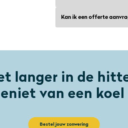
zich nauwelijks aan het opperv
bijvoorbeeld door stof of con
hoogtemaat) overmaat gelever
met de Sun Eclipse cleaner en
Sun Eclipse is de betaalbare 
en kan er aan de randen geen h
In de praktijk blijven de scree
Kan ik een offerte aanvr
zijn we online only. Door de k
je ze één keer per jaar reinig
monteren te laten doen houden 
Gebruik onze
online besteltoo
Je kan ook kiezen voor geen o
opbergt.
rechtopstaande randen op je r
bestellen onder ‘welk type raam
haaks’.
Iedere andere afwijkende wens
iet langer in de hitt
maten doorgeven. Zo heb je 
eniet van een koel
Bestel jouw zonwering