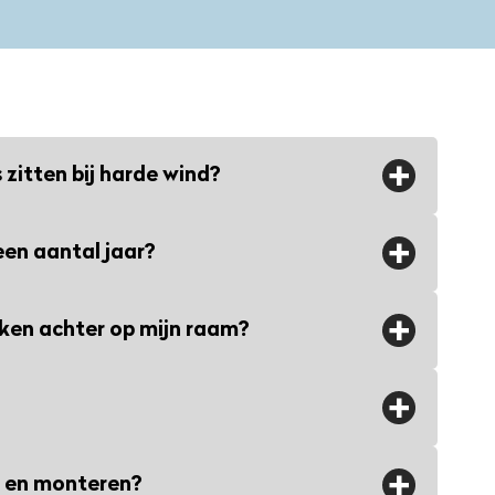
s zitten bij harde wind?
pen blijven zelfs bij een voorjaarsstrorm
een aantal jaar?
weinig wind doordat ze kort op de ramen
erekend op hun taak.
egen UV-straling en verkleuren nauwelijks.
ken achter op mijn raam?
pen zijn speciaal ontwikkeld om langdurig
nlicht, zonder dat de kwaliteit of
 blijvende vlekken of schade achter op het
tgaat.
aan het gladde oppervlak, zonder lijm of
cm van de ramen af zitten, worden de
lijven de kleuren langer mooi en hecht vuil
 een lichte afdruk zichtbaar zijn,
n en monteren?
aan iedere zijde (3 cm per breedte- en